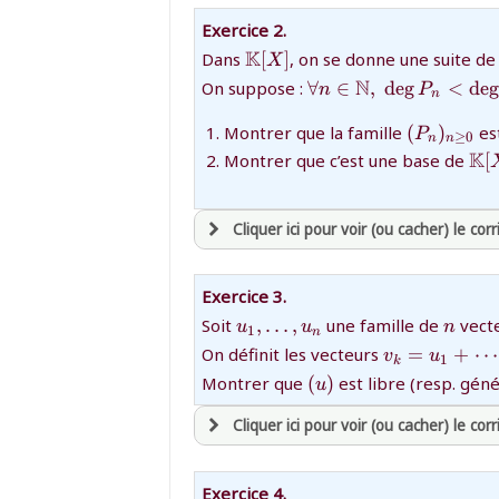
avoir
une souscription active sur ma
Exercice 2.
et être
connecté au site
{\mathbb{K}
K
Dans
[
]
, on se donne une suite d
X
[X]}
{\forall
N
On suppose :
∀
∈
,
d
e
g
<
d
e
g
n
P
n
n\in\mathbb{N},\;\
revenir à
la page d'accueil
{(P_n)_{n
P_n\lt \deg P_{n+1}
Montrer que la famille
(
)
est
P
≥
0
ou tester
la page d'extraits libres
n
n
{\
K
Montrer que c’est une base de
[
ou consulter
le plan du site
[X]
Cliquer ici pour voir (ou cacher) le corr
avoir
une souscription active sur ma
Exercice 3.
et être
connecté au site
{u_1,\ldots,u_n}
{n}
Soit
,
…
,
une famille de
vect
u
u
n
1
n
{v_k=u_1+\
On définit les vecteurs
=
+
⋯
v
u
1
k
{(u)}
revenir à
la page d'accueil
Montrer que
(
)
est libre (resp. gén
u
ou tester
la page d'extraits libres
Cliquer ici pour voir (ou cacher) le corr
ou consulter
le plan du site
avoir
une souscription active sur ma
Exercice 4.