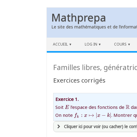
Mathprepa
Le site des mathématiques et de l’informat
Skip to content
ACCUEIL
LOG IN
COURS
Familles libres, génératri
Exercices corrigés
Exercice 1.
{E}
{\m
R
Soit
l’espace des fonctions de
da
E
{f_k:x\mapsto\left|x-
On note
:
↦
∣
−
∣
. Montrer q
f
x
x
k
k
k\right|}
Cliquer ici pour voir (ou cacher) le corr