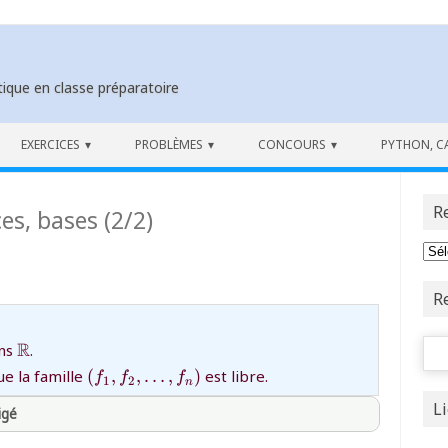
ique en classe préparatoire
EXERCICES
PROBLÈMES
CONCOURS
PYTHON, C
R
ces, bases (2/2)
R
Rech
athbb{R}}
{\mathbb{R}}
R
ns
.
{(f_1,f_2,\ldots,f_n)}
ue la famille
(
,
,
…
,
)
est libre.
f
f
f
1
2
n
L
igé