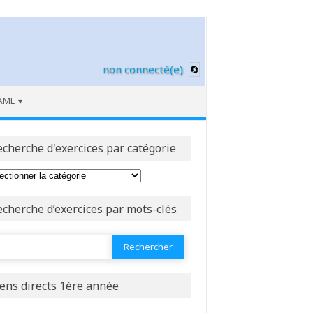
non connecté(e)
AML
echerche d'exercices par catégorie
echerche d’exercices par mots-clés
ercher :
iens directs 1ère année