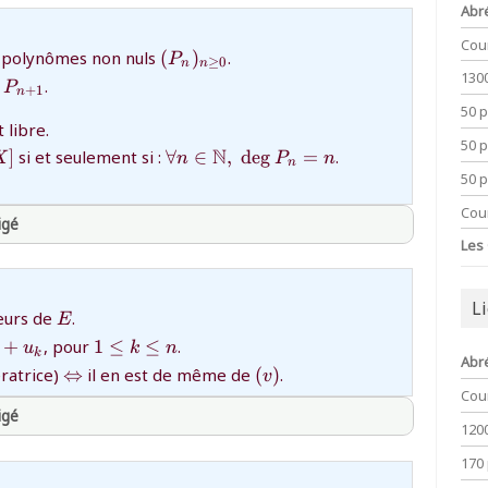
Abr
thprepa
Cou
{(P_n)_{n\ge0}}
e polynômes non nuls
(
)
.
P
≥
0
n
n
130
.
P
+
1
n
deg
50 
\ge0}}
}
 libre.
50 
mathbb{K}
{\forall
N
]
si et seulement si :
∀
∈
,
d
e
g
=
.
X
n
P
n
n
}
n\in\mathbb{N},\;\deg
50 
P_n=n}
Cou
igé
Les
thprepa
L
{E}
eurs de
.
E
cdots+u_k}
{1\le
+
, pour
1
≤
≤
.
u
k
n
k
Abr
k\le
\Leftrightarrow
{(v)}
ératrice)
⇔
il en est de même de
(
)
.
v
n}
Cou
igé
120
170
thprepa