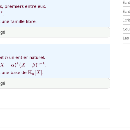
Écri
ts, premiers entre eux.
Écr
{\,n-
−
.
k
Écri
une famille libre.
Cou
igé
Les
thprepa
{n}
oit
un entier naturel.
n
(X-
−
−
)
(
−
)
.
k
n
k
X
α
X
β
)^k(X-
{\mathbb{K}_n[X]}
K
 une base de
[
]
.
X
n
^{n-
igé
thprepa