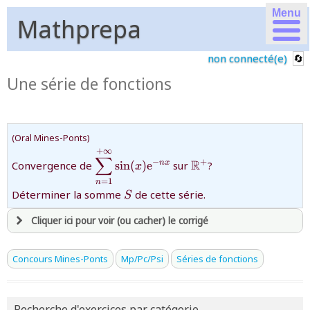
Menu
Mathprepa
non connecté(e)
Une série de fonctions
(Oral Mines-Ponts)
+
∞
{\displaystyle\sum_{n=1}^{+\infty}\s
{\mathbb{R}^{+}}
∑
−
R
+
n
x
Convergence de
s
i
n
(
)
e
sur
?
x
nx}}
=
1
n
{S}
Déterminer la somme
de cette série.
S
Cliquer ici pour voir (ou cacher) le corrigé
avoir
une souscription active sur mathprepa
Concours Mines-Ponts
Mp/Pc/Psi
Séries de fonctions
et être
connecté au site
Recherche d'exercices par catégorie