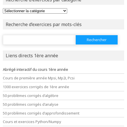
revenir à
la page d'accueil
ou tester
la page d'extraits libres
ou consulter
le plan du site
Recherche d’exercices par mots-clés
Rechercher :
Liens directs 1ère année
Abrégé interactif du cours 1ère année
Cours de première année Mpsi, Mp2i, Pcsi
1300 exercices corrigés de 1ère année
50 problèmes corrigés d'algèbre
50 problèmes corrigés d'analyse
50 problèmes corrigés d'approfondissement
Cours et exercices Python/Numpy