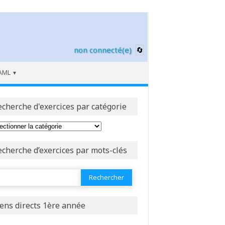
non connecté(e)
AML
echerche d'exercices par catégorie
echerche d’exercices par mots-clés
ercher :
iens directs 1ère année