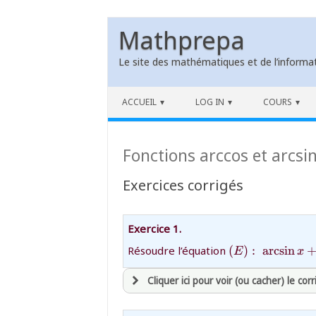
Mathprepa
Le site des mathématiques et de l’informat
Skip to content
ACCUEIL
LOG IN
COURS
Fonctions arccos et arcsin
Exercices corrigés
Exercice 1.
{(E):\ \arcsin
Résoudre l’équation
(
)
:
a
r
c
s
i
n
E
x
x+\arcsin\dfra
x2=\dfrac{2\pi
Cliquer ici pour voir (ou cacher) le corr
{3}}