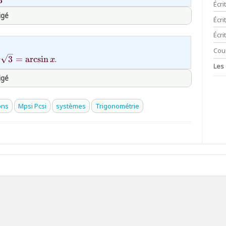
3
\dfrac5{13}=\arcsin
Écri
igé
Écr
Écri
thprepa
Cou
3
=
a
r
c
s
i
n
.
x
x
Les
n
igé
thprepa
ons
Mpsi Pcsi
systèmes
Trigonométrie