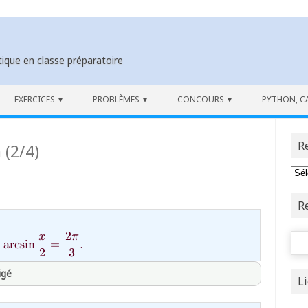
ique en classe préparatoire
EXERCICES
PROBLÈMES
CONCOURS
PYTHON, C
R
 (2/4)
R
Rech
2
x
π
+
a
r
c
s
i
n
=
.
2
3
c
}
igé
L