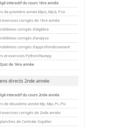
égé interactif du cours 1ère année
rs de première année Mpsi, Mp2i, Pcsi
0 exercices corrigés de 1ère année
problèmes corrigés d'algèbre
problèmes corrigés d'analyse
problèmes corrigés d'approfondissement
rs et exercices Python/Numpy
 Quiz de 1ère année
c1b-\arccos\dfrac1a}
iens directs 2nde année
égé interactif du cours 2nde année
rs de deuxième année Mp, Mpi, Pc, Psi
0 exercices corrigés de 2nde année
 planches de Centrale-Supélec