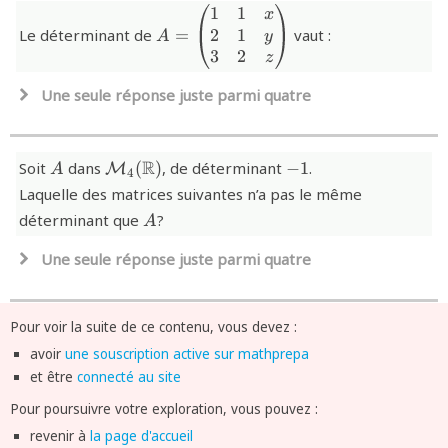
1
1
{A=\begin{pmatrix}
x
{n^{n}\det(B)}
d
e
t
(
)
n
n
B
1&1&x\\ 2&1&y\\
2
1
Le déterminant de
=
vaut :
y
A
{\det(B)^{n}}
3&2&z\end{pmatrix}}
3
2
d
e
t
(
)
n
z
B
Une seule réponse juste parmi quatre
{x
+
+
x
y
z
+
{x-
−
+
x
y
z
y
{A}
{\mathcal{M}_{4}
{-1}
y+z}
R
Soit
dans
(
)
, de déterminant
−
1
.
M
A
4
{x-
+
−
−
x
y
z
(\R)}
Laquelle des matrices suivantes n’a pas le même
y-
z}
{x+y-
+
−
x
y
z
{A}
z}
déterminant que
?
A
z}
Une seule réponse juste parmi quatre
{{A}^{\top}}
⊤
A
{A^{-1}}
−
1
A
Pour voir la suite de ce contenu, vous devez :
{-
−
A
avoir
une souscription active sur mathprepa
A}
{A^{2}}
2
A
et être
connecté au site
Pour poursuivre votre exploration, vous pouvez :
revenir à
la page d'accueil