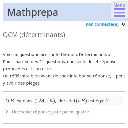
Menu
Mathprepa
non connecté(e)
QCM (déterminants)
Voici un questionnaire sur le thème « Déterminants ».
Pour chacune des 21 questions, une seule des 4 réponses
proposées est correcte.
On réfléchira bien avant de choisir la bonne réponse, il peut
y avoir des pièges.
{B}
{\in\mathcal{M}_{n}
{\det(nB)}
K
Si
est dans
∈
(
)
, alors
d
e
t
(
)
est égal à :
M
B
n
B
n
(\mathbb{K})}
Une seule réponse juste parmi quatre
{n\det(B)}
d
e
t
(
)
n
B
{n!\det(B)}
!
d
e
t
(
)
n
B