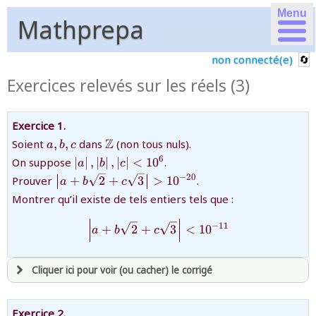
Menu
Mathprepa
non connecté(e)
Exercices relevés sur les réels (3)
Exercice 1.
{a,b,c}
{\mathbb{Z}}
Z
Soient
,
,
dans
(non tous nuls).
a
b
c
{\left|a\right|,\left|b\right|,\left|c\right|\lt
6
On suppose
∣
∣
,
∣
∣
,
∣
∣
<
1
0
.
a
b
c
10^6}
{\left|a+b\sqrt2+c\sqrt3\right|>10^{-20}}
−
20
Prouver
+
2
+
3
>
1
0
.
a
b
c
Montrer qu’il existe de tels entiers tels que :
{\left|a+b\sqrt2+c\sqrt3\ri
−
11
+
2
+
3
<
1
0
a
b
c
Cliquer ici pour voir (ou cacher) le corrigé
avoir
une souscription active sur mathprepa
Exercice 2.