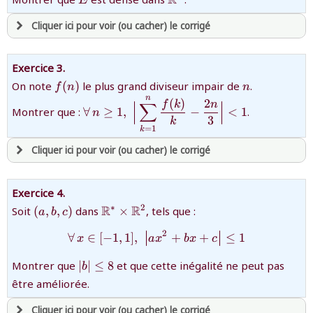
E
revenir à
la page d'accueil
Cliquer ici pour voir (ou cacher) le corrigé
ou tester
la page d'extraits libres
ou consulter
le plan du site
avoir
une souscription active sur mathprepa
Exercice 3.
et être
connecté au site
{f(n)}
{n}
On note
(
)
le plus grand diviseur impair de
.
f
n
n
n
{\forall\,
(
)
2
f
k
n
∑
Montrer que :
∀
≥
1
,
−
<
1
.
n
n\ge1,\;\Big|\displaystyle\sum\limits_{
3
revenir à
la page d'accueil
k
=
1
{k}-\dfrac{2n}{3}\Big|\lt 1}
k
ou tester
la page d'extraits libres
Cliquer ici pour voir (ou cacher) le corrigé
ou consulter
le plan du site
avoir
une souscription active sur mathprepa
Exercice 4.
et être
connecté au site
{(a,b,c)}
{\mathbb{R}^*\times\mathbb{R}^2
R
R
∗
2
Soit
(
,
,
)
dans
×
, tels que :
a
b
c
2
∀
∈
[
−
1
,
1
]
,
{\forall\,x\in[-1,1],\;\left
+
+
≤
1
x
a
x
b
x
c
revenir à
la page d'accueil
ou tester
la page d'extraits libres
{\left|b\right|\le8}
Montrer que
∣
∣
≤
8
et que cette inégalité ne peut pas
b
ou consulter
le plan du site
être améliorée.
Cliquer ici pour voir (ou cacher) le corrigé