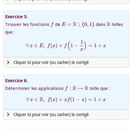
avoir
une souscription active sur mathprepa
Exercice 5.
et être
connecté au site
{f}
{E=\mathbb{R}\setminus\
{\mathbb
R
R
Trouver les fonctions
de
=
∖
{
0
,
1
}
dans
telles
f
E
{0,1\}}
que :
revenir à
la page d'accueil
1
(
)
{\forall\, x\in E,\; f(x)+f
∀
∈
,
(
)
+
1
−
=
1
+
ou tester
la page d'extraits libres
x
E
f
x
f
x
x
ou consulter
le plan du site
Cliquer ici pour voir (ou cacher) le corrigé
avoir
une souscription active sur mathprepa
Exercice 6.
et être
connecté au site
{f
R
R
Déterminer les applications
:
↦
telle que :
f
:\mathbb{R}\mapsto\math
R
∀
∈
,
(
)
+
{\forall\, x\in\mathbb{R},
(
1
−
)
=
1
+
x
f
x
x
f
x
x
revenir à
la page d'accueil
ou tester
la page d'extraits libres
Cliquer ici pour voir (ou cacher) le corrigé
ou consulter
le plan du site
avoir
une souscription active sur mathprepa