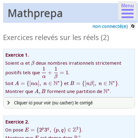
Menu
Mathprepa
non connecté(e)
Exercices relevés sur les réels (2)
Exercice 1.
{\alpha}
{\beta}
Soient
et
deux nombres irrationnels strictement
α
β
1
1
{\dfrac{1}
positifs tels que
+
=
1
.
{\alpha}+\dfrac{1}
α
β
{A=\
{B=\
N
N
∗
∗
{\beta}=1}
Soit
=
{[
]
,
∈
}
et
=
{[
]
,
∈
}
.
A
n
α
n
B
n
β
n
{[n\alpha],\;n\in\mathbb{N}^*\}}
{[n\beta],\;n\in\mathbb{N
{A,B}
{\mathbb{N}
N
∗
Montrer que
,
forment une partition de
.
A
B
Cliquer ici pour voir (ou cacher) le corrigé
avoir
une souscription active sur mathprepa
Exercice 2.
et être
connecté au site
{E=\{2^p3^q,\;
Z
2
On pose
=
{
2
3
,
(
,
)
∈
}
.
p
q
E
p
q
(p,q)\in\mathbb{Z}^2\}}
{E}
{\mathbb{R}^+}
R
+
Montrer que
est dense dans
.