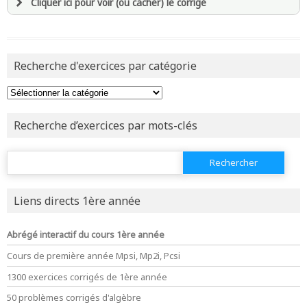
Cliquer ici pour voir (ou cacher) le corrigé
avoir
une souscription active sur mathprepa
et être
connecté au site
Recherche d'exercices par catégorie
revenir à
la page d'accueil
ou tester
la page d'extraits libres
Recherche d’exercices par mots-clés
ou consulter
le plan du site
Rechercher :
Liens directs 1ère année
Abrégé interactif du cours 1ère année
Cours de première année Mpsi, Mp2i, Pcsi
1300 exercices corrigés de 1ère année
50 problèmes corrigés d'algèbre