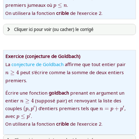
{p\le
premiers jumeaux où
≤
.
p
n
n}
On utilisera la fonction
crible
de l’exercice 2.
Cliquer ici pour voir (ou cacher) le corrigé
avoir
une souscription active sur mathprepa
et être
connecté au site
Exercice (conjecture de Goldbach)
{n\g
La
conjecture de Goldbach
affirme que tout entier pair
4}
≥
revenir à
4
peut s’écrire comme la somme de deux entiers
la page d'accueil
n
ou tester
la page d'extraits libres
premiers.
ou consulter
le plan du site
Écrire une fonction
goldbach
prenant en argument un
{n\ge
entier
≥
4
(supposé pair) et renvoyant la liste des
n
4}
{(p,p')}
{n=p+p'}
′
′
couples
(
,
)
d’entiers premiers tels que
=
+
,
p
p
n
p
p
{p\le
′
avec
≤
.
p
p
p'}
On utilisera la fonction
crible
de l’exercice 2.