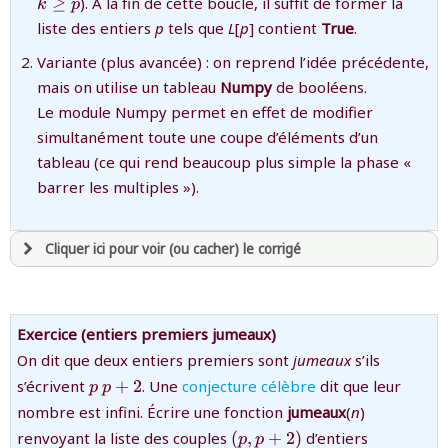
{k\ge
≥
). À la fin de cette boucle, il suffit de former la
k
p
p}
liste des entiers
p
tels que
L
[
p
] contient
True
.
Variante (plus avancée) : on reprend l’idée précédente,
mais on utilise un tableau
Numpy
de booléens.
Le module Numpy permet en effet de modifier
simultanément toute une coupe d’éléments d’un
tableau (ce qui rend beaucoup plus simple la phase «
barrer les multiples »).
Cliquer ici pour voir (ou cacher) le corrigé
avoir
une souscription active sur mathprepa
et être
connecté au site
Exercice (entiers premiers jumeaux)
On dit que deux entiers premiers sont
jumeaux
s’ils
{p}
{p+2}
s’écrivent
revenir à
la page d'accueil
+
2
. Une
conjecture célèbre
dit que leur
p
p
ou tester
la page d'extraits libres
nombre est infini. Écrire une fonction
jumeaux
(
n
)
ou consulter
le plan du site
{(p,p+2)}
renvoyant la liste des couples
(
,
+
2
)
d’entiers
p
p