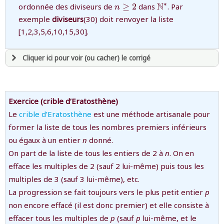
{n\ge
{\mathbb{N}^*
N
∗
ordonnée des diviseurs de
≥
2
dans
. Par
n
2}
exemple
diviseurs
(30) doit renvoyer la liste
[1,2,3,5,6,10,15,30].
Cliquer ici pour voir (ou cacher) le corrigé
avoir
une souscription active sur mathprepa
et être
connecté au site
Exercice (crible d’Eratosthène)
Le
crible d’Eratosthène
est une méthode artisanale pour
former la liste de tous les nombres premiers inférieurs
revenir à
la page d'accueil
ou tester
la page d'extraits libres
ou égaux à un entier
n
donné.
ou consulter
le plan du site
On part de la liste de tous les entiers de 2 à
n
. On en
efface les multiples de 2 (sauf 2 lui-même) puis tous les
multiples de 3 (sauf 3 lui-même), etc.
La progression se fait toujours vers le plus petit entier
p
non encore effacé (il est donc premier) et elle consiste à
effacer tous les multiples de
p
(sauf
p
lui-même, et le