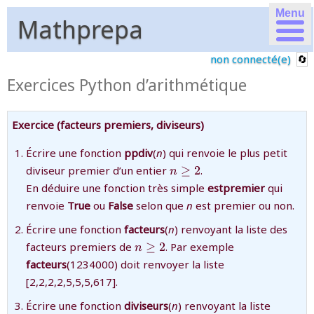
Menu
Mathprepa
non connecté(e)
Exercices Python d’arithmétique
Exercice (facteurs premiers, diviseurs)
Écrire une fonction
ppdiv
(
n
) qui renvoie le plus petit
{n\ge
diviseur premier d’un entier
≥
2
.
n
2}
En déduire une fonction très simple
estpremier
qui
renvoie
True
ou
False
selon que
n
est premier ou non.
Écrire une fonction
facteurs
(
n
) renvoyant la liste des
{n\ge
facteurs premiers de
≥
2
. Par exemple
n
2}
facteurs
(1234000) doit renvoyer la liste
[2,2,2,2,5,5,5,617].
Écrire une fonction
diviseurs
(
n
) renvoyant la liste