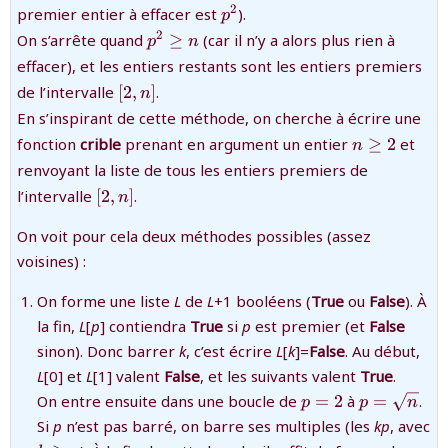
{p^2}
2
premier entier à effacer est
).
p
{p^2\ge
2
On s’arrête quand
≥
(car il n’y a alors plus rien à
p
n
n}
effacer), et les entiers restants sont les entiers premiers
{[2,
de l’intervalle
[
2
,
]
.
n
n]}
En s’inspirant de cette méthode, on cherche à écrire une
{n\ge
fonction
crible
prenant en argument un entier
≥
2
et
n
2}
renvoyant la liste de tous les entiers premiers de
{[2,
l’intervalle
[
2
,
]
.
n
n]}
On voit pour cela deux méthodes possibles (assez
voisines) :
On forme une liste
L
de
L
+1 booléens (
True
ou
False
). À
la fin,
L
[
p
] contiendra
True
si
p
est premier (et
False
sinon). Donc barrer
k
, c’est écrire
L
[
k
]=
False
. Au début,
L
[0] et
L
[1] valent
False
, et les suivants valent
True
.
{p=2}
{p=\sqrt{
On entre ensuite dans une boucle de
=
2
à
=
.
p
p
n
Si
p
n’est pas barré, on barre ses multiples (les
kp
, avec